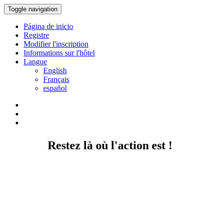
Toggle navigation
Página de inicio
Registre
Modifier l'inscription
Informations sur l'hôtel
Langue
English
Français
español
Restez là où l'action est !